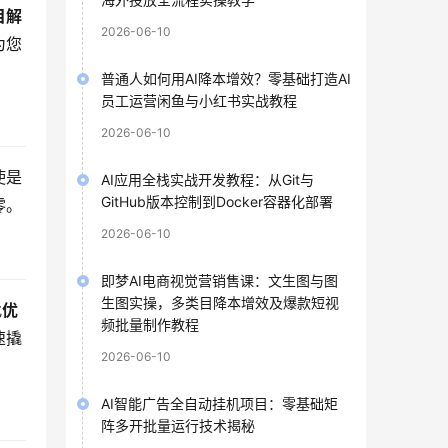
目解
2026-06-10
为您
普通人如何用AI降本增效？零基础打造AI
员工运营闲鱼与小红书实战教程
2026-06-10
使是
AI应用全栈实战开发教程：从Git与
GitHub版本控制到Docker容器化部署
零。
2026-06-10
即梦AI电商视觉营销售课：文生图与图
生图实操，多类目降本增效及爆款短视
找
优
频批量制作教程
速撬
2026-06-10
AI智能广告全自动挂机项目：零基础矩
阵多开批量运行技术揭秘