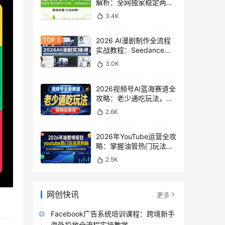
解析：全网独家稳定两年
老项目，助你日赚
3.4K
500+稿费收益
2026 AI漫剧制作全流程
实战教程：Seedance
2.0即梦视频生成与小说
3.0K
授权教学
2026视频号AI蓝海赛道全
攻略：老少通吃玩法，零
基础保姆级副业增收教程
2.6K
2026年YouTube运营全攻
略：掌握油管热门玩法风
向标，实现流量变现双重
2.5K
突破
网创快讯
更多
Facebook广告系统培训课程：跨境新手
海外投放全流程实操教学