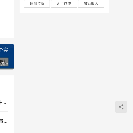
网盘拉新
AI工作流
被动收入
一个实
一篇
普通家庭子女成长课程，摆脱教育溺爱与严苛误区并引导孩子社会化健康成长
ChatGPT高阶研修课：深度解析提示词技巧、多场景赋能与AI漫剧创作实战指南