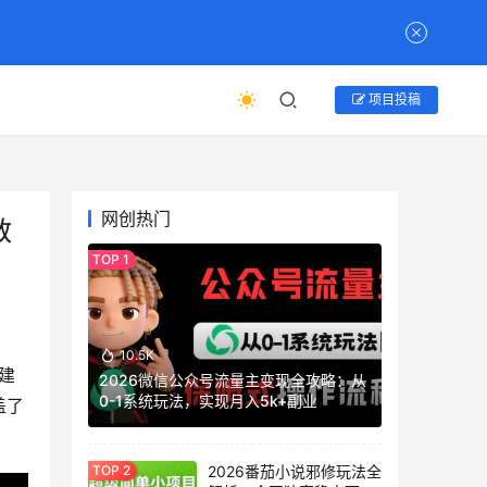
项目投稿
网创热门
教
10.5K
建
2026微信公众号流量主变现全攻略：从
0-1系统玩法，实现月入5k+副业
盖了
2026番茄小说邪修玩法全