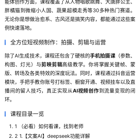
能体创作方面，课程覆盖了从人物唱歌跳舞、大唐胖公主、
胖橘猫到微缩小人国、蔬果超模走秀等30多种热门赛道。
无论你是想做治愈系、古风还是搞笑内容，都能通过这些案
例快速落地。
全方位短视频制作：拍摄、剪辑与运营
除了AI生成技术，课程还包含了硬核的
手机拍摄课
（参数、
构图、灯光）与
剪映剪辑
高级教学。你将掌握关键帧、蒙
版、转场及各类特效的深度玩法。同时，课程通过抖音运营
模块，手把手教你账号打标签、橱窗开通、视频挂车以及直
播间的留人技巧，真正实现从
AI视频创作
到流量变现的闭
环。
课程目录一览
1 （必看）如何看课，找到老师
2 1.【文案AI】deepseek功能详解