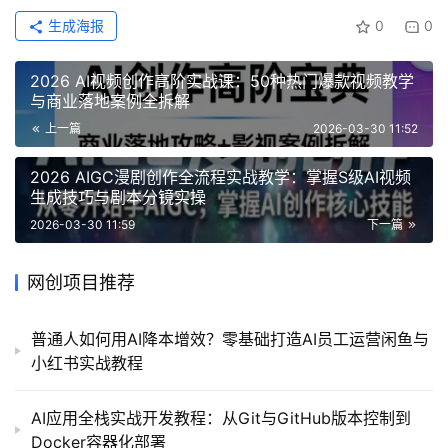
生成海报
0
0
2026 AI视频创作高阶实战课：50种热门爆款视频教学
与商业落地案例全拆解
上一篇
2026-03-30 11:52
2026 AIGC漫剧创作全流程实战教学：掌握S级AI视频
生成技巧与剧本分镜实操
2026-03-30 11:59
下一篇
网创项目推荐
普通人如何用AI降本增效？零基础打造AI员工运营闲鱼与
小红书实战教程
AI应用全栈实战开发教程：从Git与GitHub版本控制到
Docker容器化部署