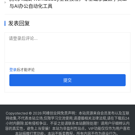
与AI办公自动化工具
发表回复
请登录后评论...
登录
后才能评论
提交
Copyotected © 2026
阿峰创业网
免责声明：本站资源来自会员发布以及互联
网收集,不代表本站立场,仅限学习交流使用,请遵循相关法律法规,请在下载后24
小时内删除.如有侵权争议、不妥之处请联系本站删除处理！请用户仔细辨认内
容的真实性，避免上当受骗！本站为非盈利性站点，VIP功能仅仅作为用户喜欢
本站捐赠打赏功能，本站不贩卖教程，所有内容不作为商业行为。