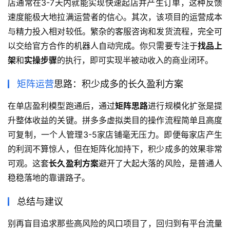
店通常在3-7天内就能实现快速起店并产生订单，这种反馈
速度能极大地拉满运营者的信心。其次，该项目的运营成本
与精力投入相对较低。繁杂的客服咨询和发货流程，完全可
以交给官方合作的机器人自动完成。你只需要专注于
找品上
架
和
实操步骤
的执行，即可实现半被动收入的商业闭环。
矩阵运营
思路：积少成多的长久盈利方案
在单店盈利模型跑通后，通过
矩阵思路
进行规模化扩张是提
升整体收益的关键。拼多多虚拟类目的操作流程简单且高度
可复制，一个人管理3-5家店铺毫无压力。即便每家店产生
的利润不算惊人，但在矩阵化加持下，积少成多的效果非常
可观。这套
长久盈利方案
避开了大起大落的风险，是普通人
稳稳落地的靠谱路子。
总结与建议
别再盲目追求那些高风险的风口项目了，回归到有平台流量