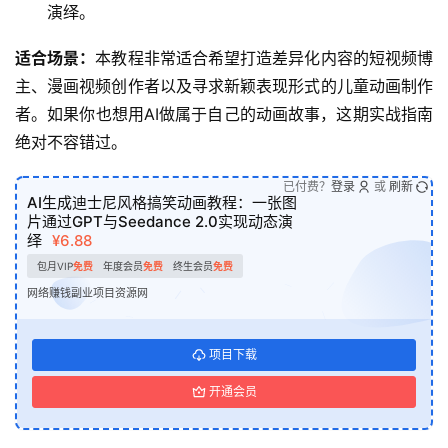
演绎。
适合场景：
本教程非常适合希望打造差异化内容的短视频博
主、漫画视频创作者以及寻求新颖表现形式的儿童动画制作
者。如果你也想用AI做属于自己的动画故事，这期实战指南
绝对不容错过。
已付费？
登录
或
刷新
AI生成迪士尼风格搞笑动画教程：一张图
片通过GPT与Seedance 2.0实现动态演
绎
¥6.88
包月VIP
免费
年度会员
免费
终生会员
免费
网络赚钱副业项目资源网
项目下载
开通会员