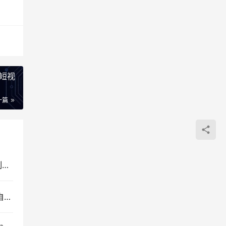
款短视
一篇
AI应用全栈实战开发教程：从Git与GitHub版本控制到Docker容器化部署
小红书虚拟电商零成本创业教程：搜索流量红利与自动发货实操课