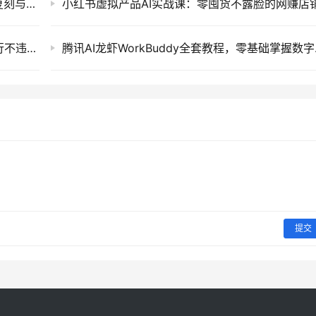
小红书AI原创教辅项目实操课：爆款图一比一复刻与自动生成题目玩法
最新淘宝无人直播带货实操教程：全天自动运行不违规防封号的电商网赚项目
腾讯AI龙
提交