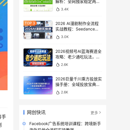
解析：全网独家稳定两年
老项目，助你日赚
3.4K
500+稿费收益
2026 AI漫剧制作全流程
实战教程：Seedance
2.0即梦视频生成与小说
3.0K
授权教学
2026视频号AI蓝海赛道全
攻略：老少通吃玩法，零
基础保姆级副业增收教程
2.6K
2026巨量千川乘方投放实
操手册：全域投放宝典
5.0深度解析ROI提升方案
2.6K
网创快讯
更多
将手
Facebook广告系统培训课程：跨境新手
创
海外投放全流程实操教学