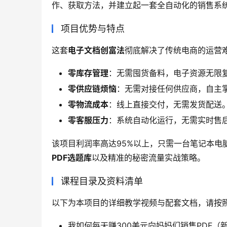
作、获取方法，并建立起一套全自动化的销售系
项目优势与特点
这套
电子文档创富法
彻底解决了传统电商的运营
零库存管理
：无需囤货备料，电子资源无限
零供应链烦恼
：无需对接任何供应商，自主
零物流成本
：线上直接交付，无需发货配送
零客服压力
：系统自动化运行，无需实时售
该项目利润率高达95%以上，只需一台笔记本电
PDF选题库
以及精准的秘密流量实战策略。
课程目录及资料清单
以下为本项目的详细教学视频与配套文档，请按照
我如何每天赚300美元向妈妈们销售PDF（新