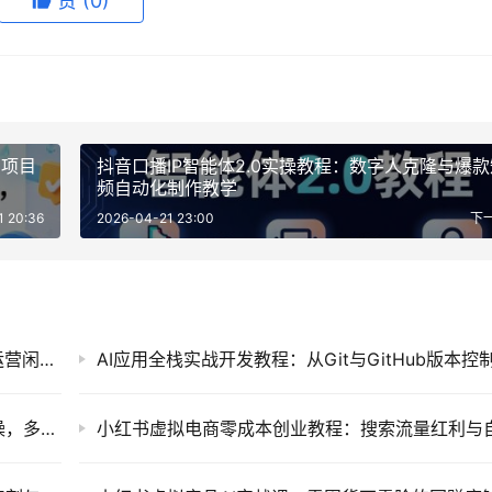
赞
(0)
创项目
抖音口播IP智能体2.0实操教程：数字人克隆与爆
频自动化制作教学
1 20:36
2026-04-21 23:00
下
普通人如何用AI降本增效？零基础打造AI员工运营闲鱼与小红书实战教程
即梦AI电商视觉营销售课：文生图与图生图实操，多类目降本增效及爆款短视频批量制作教程