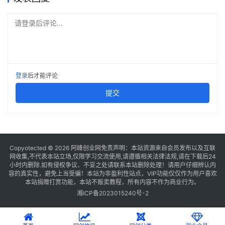
请登录后评论...
登录
后才能评论
提交
Copyotected © 2026
阿峰创业网
免责声明：本站资源来自会员发布以及互联
网收集,不代表本站立场,仅限学习交流使用,请遵循相关法律法规,请在下载后24
小时内删除.如有侵权争议、不妥之处请联系本站删除处理！请用户仔细辨认内
容的真实性，避免上当受骗！本站为非盈利性站点，VIP功能仅仅作为用户喜欢
本站捐赠打赏功能，本站不贩卖教程，所有内容不作为商业行为。
湘ICP备2023015240号-2