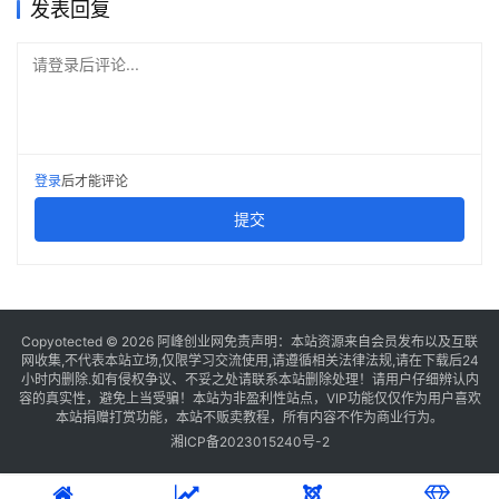
发表回复
请登录后评论...
登录
后才能评论
提交
Copyotected © 2026
阿峰创业网
免责声明：本站资源来自会员发布以及互联
网收集,不代表本站立场,仅限学习交流使用,请遵循相关法律法规,请在下载后24
小时内删除.如有侵权争议、不妥之处请联系本站删除处理！请用户仔细辨认内
容的真实性，避免上当受骗！本站为非盈利性站点，VIP功能仅仅作为用户喜欢
本站捐赠打赏功能，本站不贩卖教程，所有内容不作为商业行为。
湘ICP备2023015240号-2