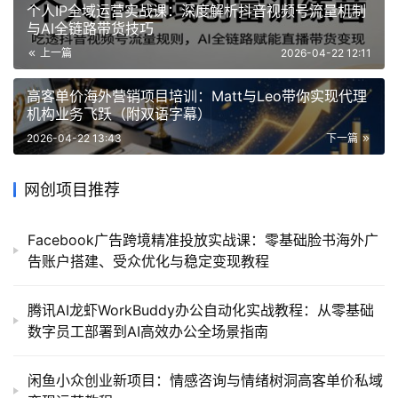
个人IP全域运营实战课：深度解析抖音视频号流量机制
与AI全链路带货技巧
上一篇
2026-04-22 12:11
高客单价海外营销项目培训：Matt与Leo带你实现代理
机构业务飞跃（附双语字幕）
2026-04-22 13:43
下一篇
网创项目推荐
Facebook广告跨境精准投放实战课：零基础脸书海外广
告账户搭建、受众优化与稳定变现教程
腾讯AI龙虾WorkBuddy办公自动化实战教程：从零基础
数字员工部署到AI高效办公全场景指南
闲鱼小众创业新项目：情感咨询与情绪树洞高客单价私域