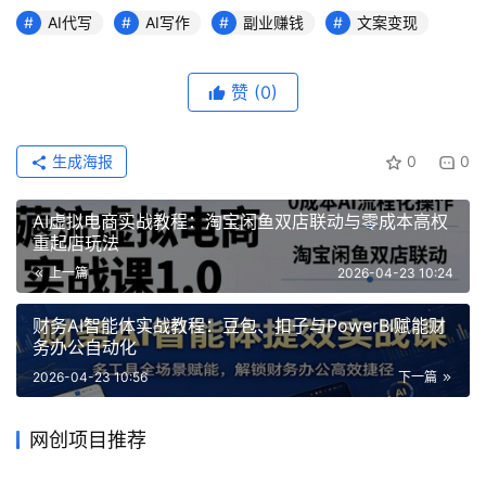
AI代写
AI写作
副业赚钱
文案变现
赞
(0)
生成海报
0
0
AI虚拟电商实战教程：淘宝闲鱼双店联动与零成本高权
重起店玩法
上一篇
2026-04-23 10:24
财务AI智能体实战教程：豆包、扣子与PowerBI赋能财
务办公自动化
2026-04-23 10:56
下一篇
网创项目推荐