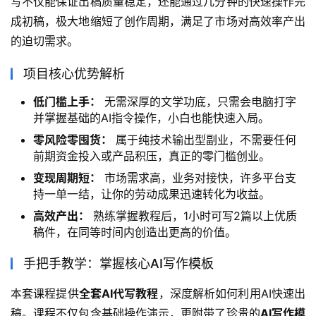
写不仅能保证出稿质量稳定，还能通过几分钟的快速操作完
成初稿，极大地缩短了创作周期，满足了市场对高效率产出
的迫切需求。
项目核心优势解析
低门槛上手：
无需深厚的文学功底，只需会电脑打字
并掌握基础的AI指令操作，小白也能快速入局。
零风险零囤货：
属于纯技术输出型副业，不需要任何
前期资金投入或产品积压，真正的零门槛创业。
变现周期短：
市场需求高，业务对接快，许多平台支
持一单一结，让你的劳动成果迅速转化为收益。
高效产出：
熟练掌握教程后，1小时可写2篇以上优质
稿件，在同等时间内创造出更高的价值。
手把手教学：掌握核心AI写作模板
本套课程提供
全套AI代写教程
，深度解析如何利用AI快速出
稿。课程不仅包含基础操作演示，更附带了珍贵的
AI写作模