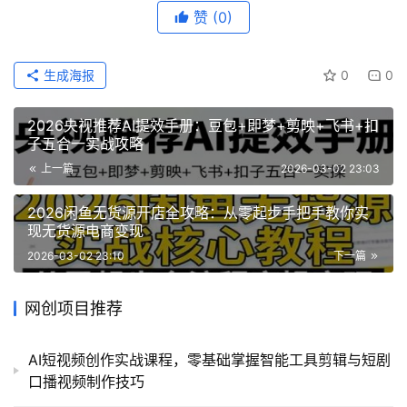
赞
(0)
生成海报
0
0
2026央视推荐AI提效手册：豆包+即梦+剪映+飞书+扣
子五合一实战攻略
上一篇
2026-03-02 23:03
2026闲鱼无货源开店全攻略：从零起步手把手教你实
现无货源电商变现
2026-03-02 23:10
下一篇
网创项目推荐
AI短视频创作实战课程，零基础掌握智能工具剪辑与短剧
口播视频制作技巧