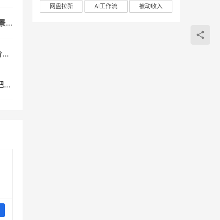
网盘拉新
AI工作流
被动收入
ChatGPT高阶研修课：深度解析提示词技巧、多场景赋能与AI漫剧创作实战指南
OZON跨境电商全能实战课：从开店入驻、选品定价到精铺推广的全流程运营指南
自媒体创业进阶指南：百万博主亲授转型经验，手把手搭建个人OPC系统高效运行课程