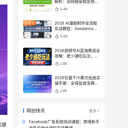
解析：全网独家稳定两年
老项目，助你日赚
3.4K
500+稿费收益
2026 AI漫剧制作全流程
实战教程：Seedance
2.0即梦视频生成与小说
3.0K
授权教学
2026视频号AI蓝海赛道全
攻略：老少通吃玩法，零
基础保姆级副业增收教程
2.6K
2026巨量千川乘方投放实
操手册：全域投放宝典
5.0深度解析ROI提升方案
2.6K
网创快讯
更多
Facebook广告系统培训课程：跨境新手
关键
海外投放全流程实操教学