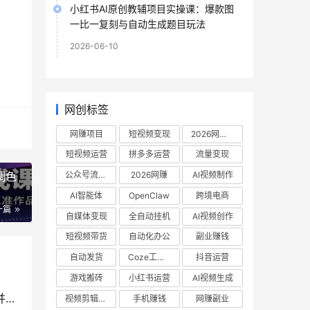
小红书AI原创教辅项目实操课：爆款图
一比一复刻与自动生成题目玩法
2026-06-10
网创标签
网赚项目
短视频变现
2026网赚项目
短视频运营
拼多多运营
流量变现
公众号流量主
2026网赚
AI视频制作
调色
AI智能体
OpenClaw
跨境电商
一篇
自媒体变现
全自动挂机
AI视频创作
短视频带货
自动化办公
副业赚钱
自动发货
Coze工作流
抖音运营
游戏搬砖
小红书运营
AI视频生成
普通家庭子女成长课程，摆脱教育溺爱与严苛误区并引导孩子社会化健康成长
视频剪辑教程
手机赚钱
网赚副业