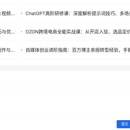
暖心短剧创作指南，利用AI工具提升告白类短片视频镜头把控与实操课程
思维认知类短视频运营实战课：万能提示词技巧与优质口播作品制作指南
AI漫剧软件提效实战营：十二天系统掌握剧本创作与高效制作变现课程
提交