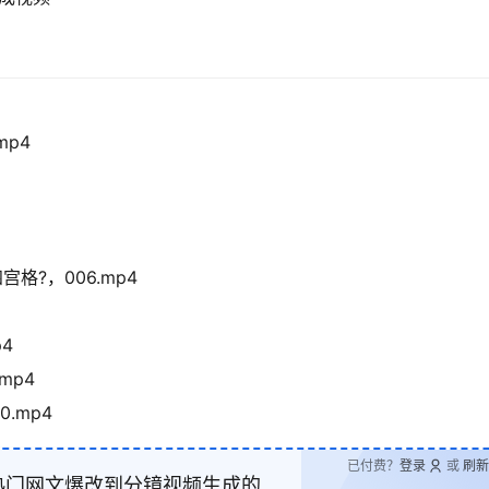
mp4
格?，006.mp4
4
mp4
.mp4
已付费？
登录
或
刷新
热门网文爆改到分镜视频生成的