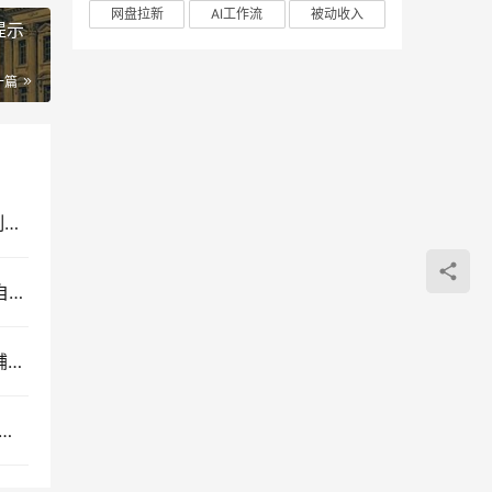
网盘拉新
AI工作流
被动收入
提示
一篇
AI应用全栈实战开发教程：从Git与GitHub版本控制到Docker容器化部署
小红书虚拟电商零成本创业教程：搜索流量红利与自动发货实操课
小红书虚拟产品AI实战课：零囤货不露脸的网赚店铺运营全流程教学
虾WorkBuddy全套教程，零基础掌握数字员工与AI办公自动化工具