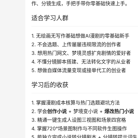
作、分镜生成，手把手带你零基础快速上手。
适合学习人群
1. 无绘画无写作基础想做AI漫剧的零基础新手
2. 不会选题、上传屡屡违规限流的创作者
3. 想用热门网文、梦境灵感扩充剧情的爱好者
4. 不懂分镜脚本搭建、无法转化文字的从业者
5. 想做自媒体流量变现或接单代工的创业者
学习后的收获
1. 掌握漫剧成本核算与热门选题避坑方法
2. 学会
创作小说
 + 梦境变小说 + 
爆改热门小说
3. 精通一键生成人设图三视图和场景四宫格
4. 掌握720°场景图制作与不同软件生图操作
5. 能独立完成小说转分镜剧本 + 分镜转提示词