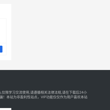
仅限学习交流使用,请遵循相关法律法规,请在下载后24小
骗！本站为非盈利性站点，VIP功能仅仅作为用户喜欢本站