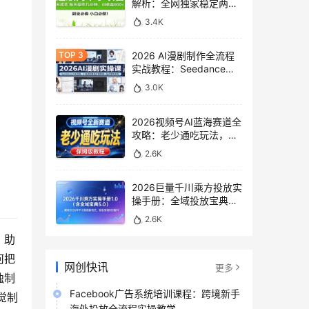
解析：全网独家稳定两年
老项目，助你日赚
3.4K
500+稿费收益
2026 AI漫剧制作全流程
实战教程：Seedance
2.0即梦视频生成与小说
3.0K
授权教学
2026视频号AI蓝海赛道全
攻略：老少通吃玩法，零
基础保姆级副业增收教程
2.6K
2026巨量千川乘方投放实
操手册：全域投放宝典
5.0深度解析ROI提升方案
2.6K
，助
何把
网创快讯
更多
独制
Facebook广告系统培训课程：跨境新手
觉制
海外投放全流程实操教学