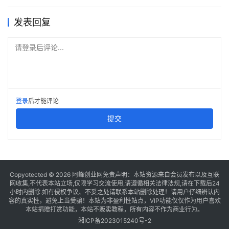
发表回复
请登录后评论...
登录
后才能评论
提交
Copyotected © 2026
阿峰创业网
免责声明：本站资源来自会员发布以及互联
网收集,不代表本站立场,仅限学习交流使用,请遵循相关法律法规,请在下载后24
小时内删除.如有侵权争议、不妥之处请联系本站删除处理！请用户仔细辨认内
容的真实性，避免上当受骗！本站为非盈利性站点，VIP功能仅仅作为用户喜欢
本站捐赠打赏功能，本站不贩卖教程，所有内容不作为商业行为。
湘ICP备2023015240号-2