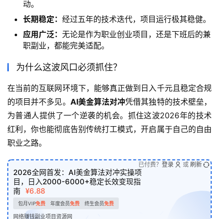
动。
长期稳定：
经过五年的技术迭代，项目运行极其稳健。
应用广泛：
无论是作为职业创业项目，还是下班后的兼
职副业，都能完美适配。
为什么这波风口必须抓住？
在当前的互联网环境下，能够真正做到日入千元且稳定合规
的项目并不多见。
AI美金算法对冲
凭借其独特的技术壁垒，
为普通人提供了一个逆袭的机会。抓住这波2026年的技术
红利，你也能彻底告别传统打工模式，开启属于自己的自由
职业之路。
已付费？
登录
或
刷新
2026全网首发：AI美金算法对冲实操项
目，日入2000-6000+稳定长效变现指
南
¥6.88
包月VIP
免费
年度会员
免费
终生会员
免费
网络赚钱副业项目资源网