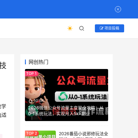
项目投稿
网创热门
技
10.5K
教学
2026微信公众号流量主变现全攻略：从
0-1系统玩法，实现月入5k+副业
选适
2026番茄小说邪修玩法全