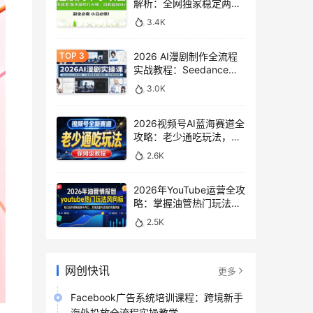
解析：全网独家稳定两年
老项目，助你日赚
3.4K
500+稿费收益
2026 AI漫剧制作全流程
实战教程：Seedance
2.0即梦视频生成与小说
3.0K
授权教学
2026视频号AI蓝海赛道全
攻略：老少通吃玩法，零
基础保姆级副业增收教程
2.6K
2026年YouTube运营全攻
略：掌握油管热门玩法风
向标，实现流量变现双重
2.5K
突破
网创快讯
更多
Facebook广告系统培训课程：跨境新手
海外投放全流程实操教学