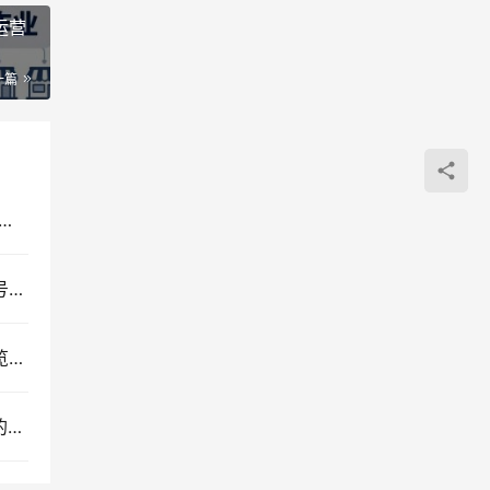
运营
一篇
orkBuddy办公自动化实战教程：从零基础数字员工部署到AI高效办公全场景指南
抖音非卡注册免核对免爬虫技术教程，短视频营销号批量搭建与SEO实战指南
苏宁全自动采集挂机项目：蓝海网赚模式与店铺浏览权重推广实操揭秘
即梦AI电商运营实战课：从视觉优化到短视频量产的一站式图文视频文案解决方案