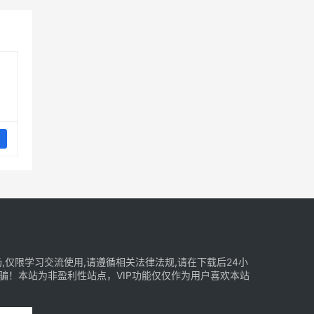
仅限学习交流使用,请遵循相关法律法规,请在下载后24小
骗！本站为非盈利性站点，VIP功能仅仅作为用户喜欢本站