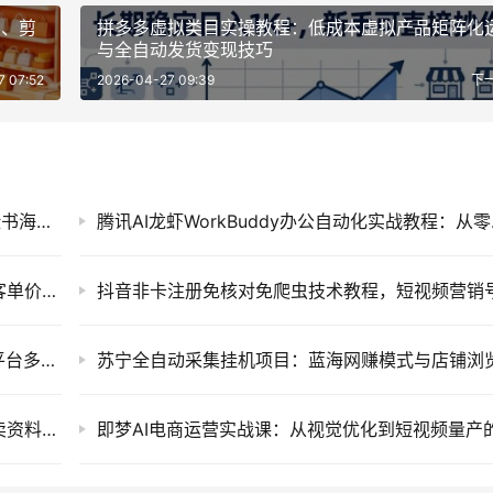
品、剪
拼多多虚拟类目实操教程：低成本虚拟产品矩阵化
与全自动发货变现技巧
7 07:52
2026-04-27 09:39
下
Facebook广告跨境精准投放实战课：零基础脸书海外广告账户搭建、受众优化与稳定变现教程
腾讯AI龙虾W
闲鱼小众创业新项目：情感咨询与情绪树洞高客单价私域变现运营教程
全域AI带货矩阵实战课：从短视频到直播的全平台多矩阵运营破局指南
小红书搜索虚拟电商陪跑训练营，零成本开店卖资料与全自动发货矩阵项目教程