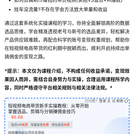
如何剪辑制作賺钱的带货视频(实拍VS混剪+AI爆款)
挂车没流量?不存在学会方法放大单量和收益
通过这套系统化实操课程的学习，你将全面解锁高阶的数据
选品思维，学会精准透视老号与新号的选品差异，轻松解决
产品供应链难题。再配合科学的账号变现权重规划，帮助你
在短视频电商带货的红利期中脱颖而出，顺利开启持续出单
搞佣金的变现之路。
*提示：本文仅为课程介绍，不构成任何收益承诺，变现效
果因人而异，需结合自身努力与实操，合理运用课程所学内
容，同时严格遵守平台相关规则与相关法律法规。*
已付费？
登录
或
刷新
短视频电商带货新手实操教程：从零开始
掌握选品、剪辑与分销赚佣金技巧
¥6.88
包月VIP
免费
年度会员
免费
终生会员
免费
网络赚钱副业项目资源网