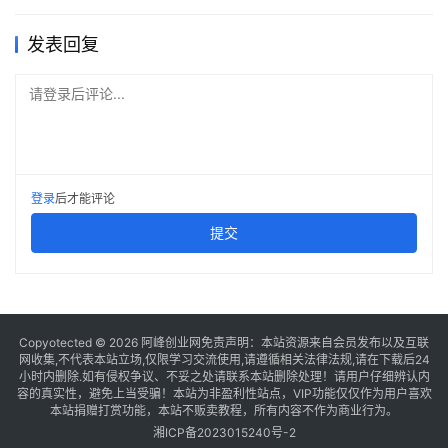
发表回复
请登录后评论...
登录
后才能评论
提交
Copyotected © 2026
阿峰创业网
免责声明：本站资源来自会员发布以及互联
网收集,不代表本站立场,仅限学习交流使用,请遵循相关法律法规,请在下载后24
小时内删除.如有侵权争议、不妥之处请联系本站删除处理！请用户仔细辨认内
容的真实性，避免上当受骗！本站为非盈利性站点，VIP功能仅仅作为用户喜欢
本站捐赠打赏功能，本站不贩卖教程，所有内容不作为商业行为。
湘ICP备2023015240号-2