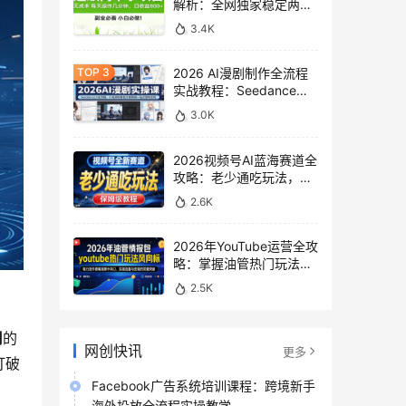
解析：全网独家稳定两年
老项目，助你日赚
3.4K
500+稿费收益
2026 AI漫剧制作全流程
实战教程：Seedance
2.0即梦视频生成与小说
3.0K
授权教学
2026视频号AI蓝海赛道全
攻略：老少通吃玩法，零
基础保姆级副业增收教程
2.6K
2026年YouTube运营全攻
略：掌握油管热门玩法风
向标，实现流量变现双重
2.5K
突破
利
的
网创快讯
更多
打破
Facebook广告系统培训课程：跨境新手
海外投放全流程实操教学