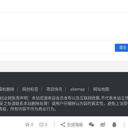
提交
侵权删除
网创标签
项目快讯
sitemap
网站地图
创业网
免责声明：本站资源来自会员发布以及互联网收集,不代表本站立场,
不妥之处请联系本站删除处理！请用户仔细辨认内容的真实性，避免上当受
教程，所有内容不作为商业行为。
0
0
生成海报