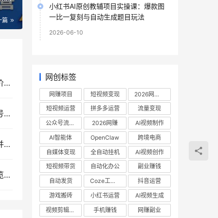
小红书AI原创教辅项目实操课：爆款图
一比一复刻与自动生成题目玩法
一篇
2026-06-10
网创标签
闲鱼小众创业新项目：情感咨询与情绪树洞高客单价私域变现运营教程
网赚项目
短视频变现
2026网赚项目
短视频运营
拼多多运营
流量变现
抖音非卡注册免核对免爬虫技术教程，短视频营销号批量搭建与SEO实战指南
公众号流量主
2026网赚
AI视频制作
AI智能体
OpenClaw
跨境电商
普通家庭子女成长课程，摆脱教育溺爱与严苛误区并引导孩子社会化健康成长
自媒体变现
全自动挂机
AI视频创作
短视频带货
自动化办公
副业赚钱
苏宁全自动采集挂机项目：蓝海网赚模式与店铺浏览权重推广实操揭秘
自动发货
Coze工作流
抖音运营
游戏搬砖
小红书运营
AI视频生成
视频剪辑教程
手机赚钱
网赚副业