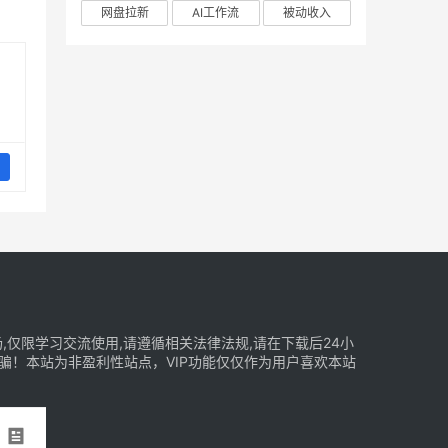
网盘拉新
AI工作流
被动收入
仅限学习交流使用,请遵循相关法律法规,请在下载后24小
骗！本站为非盈利性站点，VIP功能仅仅作为用户喜欢本站