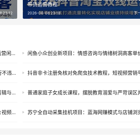
带货运营教程
8 23:12
2026-06-08 23:18
下
普通人如何用AI降本增效？零基础打造AI员工运营闲鱼与小红书实战教程
最新淘宝无人直播带货实操教程：全天自动运行不违规防封号的电商网赚项目
AI短视频创作实战课程，零基础掌握智能工具剪辑与短剧口播视频制作技巧
暖心短剧创作指南，利用AI工具提升告白类短片视频镜头把控与实操课程