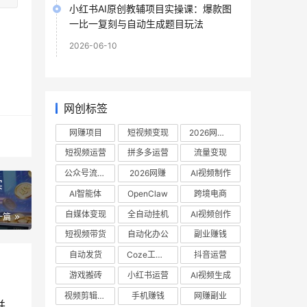
小红书AI原创教辅项目实操课：爆款图
一比一复刻与自动生成题目玩法
2026-06-10
网创标签
网赚项目
短视频变现
2026网赚项目
短视频运营
拼多多运营
流量变现
公众号流量主
2026网赚
AI视频制作
实
AI智能体
OpenClaw
跨境电商
自媒体变现
全自动挂机
AI视频创作
一篇
短视频带货
自动化办公
副业赚钱
自动发货
Coze工作流
抖音运营
游戏搬砖
小红书运营
AI视频生成
视频剪辑教程
手机赚钱
网赚副业
普通家庭子女成长课程，摆脱教育溺爱与严苛误区并引导孩子社会化健康成长