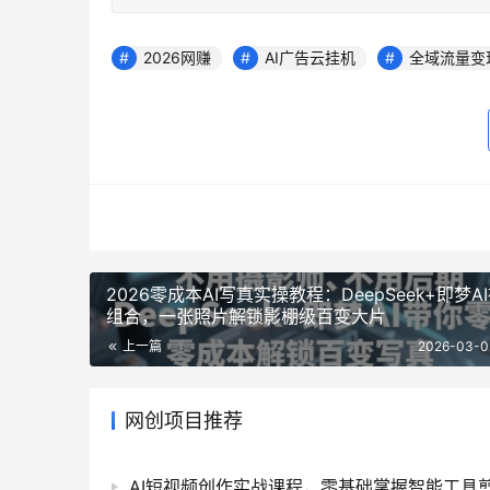
2026网赚
AI广告云挂机
全域流量变
2026零成本AI写真实操教程：DeepSeek+即梦A
组合，一张照片解锁影棚级百变大片
上一篇
2026-03-0
网创项目推荐