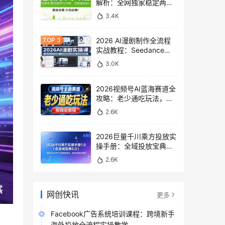
解析：全网独家稳定两年
老项目，助你日赚
3.4K
500+稿费收益
2026 AI漫剧制作全流程
实战教程：Seedance
2.0即梦视频生成与小说
3.0K
授权教学
2026视频号AI蓝海赛道全
攻略：老少通吃玩法，零
基础保姆级副业增收教程
2.6K
2026巨量千川乘方投放实
操手册：全域投放宝典
5.0深度解析ROI提升方案
2.6K
网创快讯
更多
Facebook广告系统培训课程：跨境新手
海外投放全流程实操教学