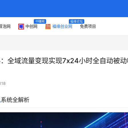
中赚网
福缘论坛
冒泡网
中创网
福缘创业网
免费项目
秘：全域流量变现实现7x24小时全自动被动
118
机
系统全解析