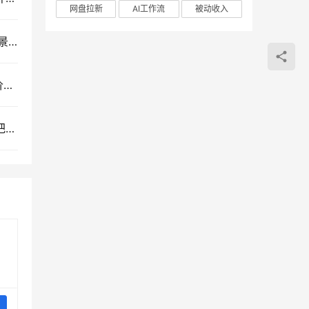
网盘拉新
AI工作流
被动收入
ChatGPT高阶研修课：深度解析提示词技巧、多场景赋能与AI漫剧创作实战指南
OZON跨境电商全能实战课：从开店入驻、选品定价到精铺推广的全流程运营指南
自媒体创业进阶指南：百万博主亲授转型经验，手把手搭建个人OPC系统高效运行课程