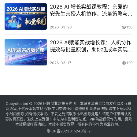
2026 AI 增长实战课教程：亲爱的
安先生亲授人机协作、流量策略与
批量原创全攻略
2026-03-20
156
2026 AI赋能实战增长课：人机协作
提效与批量原创，助你低成本实现
业务增长突破
2026-03-17
129
Copyotected © 2026
阿峰创业网
免责声明：本站资源来自会员发布以及互联
网收集,不代表本站立场,仅限学习交流使用,请遵循相关法律法规,请在下载后24
小时内删除.如有侵权争议、不妥之处请联系本站删除处理！请用户仔细辨认内
容的真实性，避免上当受骗！本站为非盈利性站点，VIP功能仅仅作为用户喜欢
本站捐赠打赏功能，本站不贩卖教程，所有内容不作为商业行为。
湘ICP备2023015240号-2