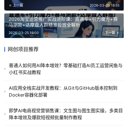
上一篇
2026-03-25 18:55
2026淘宝运营推广实战进阶课：直通车+引力魔方+赛
马测款+达摩盘人群精准投放全解析
2026-03-25 19:00
下一篇
网创项目推荐
普通人如何用AI降本增效？零基础打造AI员工运营闲鱼与
小红书实战教程
AI应用全栈实战开发教程：从Git与GitHub版本控制到
Docker容器化部署
即梦AI电商视觉营销售课：文生图与图生图实操，多类目
降本增效及爆款短视频批量制作教程