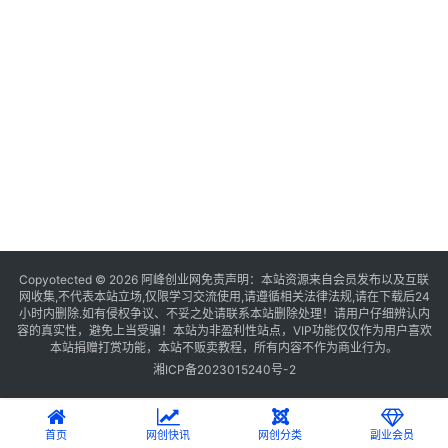
Copyotected © 2026
阿峰创业网
免责声明：本站资源来自会员发布以及互联
网收集,不代表本站立场,仅限学习交流使用,请遵循相关法律法规,请在下载后24
小时内删除.如有侵权争议、不妥之处请联系本站删除处理！请用户仔细辨认内
容的真实性，避免上当受骗！本站为非盈利性站点，VIP功能仅仅作为用户喜欢
本站捐赠打赏功能，本站不贩卖教程，所有内容不作为商业行为。
湘ICP备2023015240号-2
首页
网创快讯
网创分类
副业会员