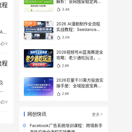
解析：全网独家稳定两年
流程
老项目，助你日赚
3.4K
500+稿费收益
2026 AI漫剧制作全流程
实战教程：Seedance
I
2.0即梦视频生成与小说
3.0K
授权教学
0
2026视频号AI蓝海赛道全
攻略：老少通吃玩法，零
流程
基础保姆级副业增收教程
2.6K
2026巨量千川乘方投放实
及
操手册：全域投放宝典
过
5.0深度解析ROI提升方案
2.6K
0
网创快讯
更多
Facebook广告系统培训课程：跨境新手
海外投放全流程实操教学