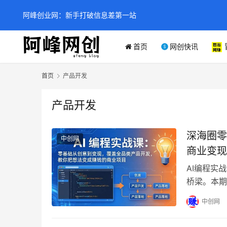
阿峰创业网：新手打破信息差第一站
首页
网创快讯
首页
产品开发
产品开发
深海圈零
中创网
商业变现
AI编程实
桥梁。本期
路实战教程
中创网