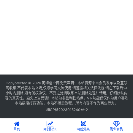
Copyotected © 2026
阿峰创业网
免责声明：本站资源来自会员发布以及互联
网收集,不代表本站立场,仅限学习交流使用,请遵循相关法律法规,请在下载后24
小时内删除.如有侵权争议、不妥之处请联系本站删除处理！请用户仔细辨认内
容的真实性，避免上当受骗！本站为非盈利性站点，VIP功能仅仅作为用户喜欢
本站捐赠打赏功能，本站不贩卖教程，所有内容不作为商业行为。
湘ICP备2023015240号-2
首页
网创快讯
网创分类
副业会员