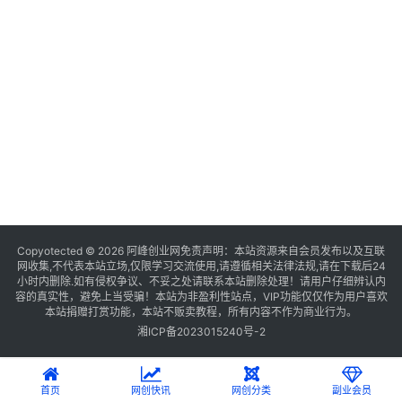
Copyotected © 2026
阿峰创业网
免责声明：本站资源来自会员发布以及互联
网收集,不代表本站立场,仅限学习交流使用,请遵循相关法律法规,请在下载后24
小时内删除.如有侵权争议、不妥之处请联系本站删除处理！请用户仔细辨认内
容的真实性，避免上当受骗！本站为非盈利性站点，VIP功能仅仅作为用户喜欢
本站捐赠打赏功能，本站不贩卖教程，所有内容不作为商业行为。
湘ICP备2023015240号-2
首页
网创快讯
网创分类
副业会员