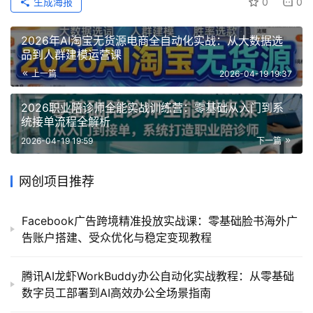
生成海报
0
0
2026年AI淘宝无货源电商全自动化实战：从大数据选
品到人群建模运营课
上一篇
2026-04-19 19:37
2026职业陪诊师全能实战训练营：零基础从入门到系
统接单流程全解析
2026-04-19 19:59
下一篇
网创项目推荐
Facebook广告跨境精准投放实战课：零基础脸书海外广
告账户搭建、受众优化与稳定变现教程
腾讯AI龙虾WorkBuddy办公自动化实战教程：从零基础
数字员工部署到AI高效办公全场景指南