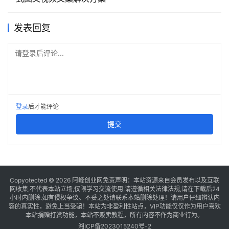
发表回复
请登录后评论...
登录
后才能评论
提交
Copyotected © 2026
阿峰创业网
免责声明：本站资源来自会员发布以及互联
网收集,不代表本站立场,仅限学习交流使用,请遵循相关法律法规,请在下载后24
小时内删除.如有侵权争议、不妥之处请联系本站删除处理！请用户仔细辨认内
容的真实性，避免上当受骗！本站为非盈利性站点，VIP功能仅仅作为用户喜欢
本站捐赠打赏功能，本站不贩卖教程，所有内容不作为商业行为。
湘ICP备2023015240号-2