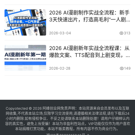
2026 AI漫剧制作实战全流程：新手
3天快速出片，打造高毛利“一人剧
组”内容工厂
2026-03-04
313
2026 AI漫剧新年实战全流程课：从
爆款文案、TTS配音到上剧变现，
零基础新手必看
2026-02-28
149
Copyotected © 2026
阿峰创业网
免责声明：本站资源来自会员发布以及互联
网收集,不代表本站立场,仅限学习交流使用,请遵循相关法律法规,请在下载后24
小时内删除.如有侵权争议、不妥之处请联系本站删除处理！请用户仔细辨认内
容的真实性，避免上当受骗！本站为非盈利性站点，VIP功能仅仅作为用户喜欢
本站捐赠打赏功能，本站不贩卖教程，所有内容不作为商业行为。