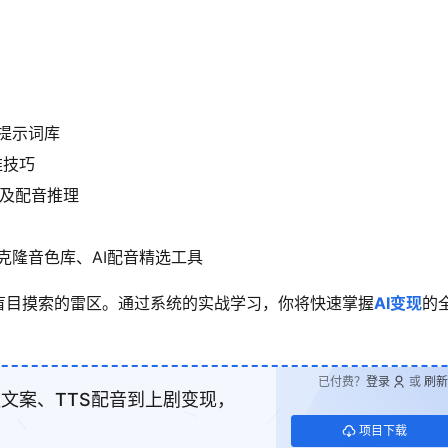
系提示词库
推技巧
推及配音推理
+克隆音色库、AI配音精选工具
盲目摸索的雷区。通过系统的实战学习，你将快速掌握
AI变现
的
已付费？
登录
或
刷新
款文案、TTS配音到上剧变现，
项目下载