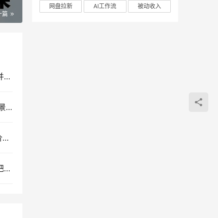
网盘拉新
AI工作流
被动收入
一篇
普通家庭子女成长课程，摆脱教育溺爱与严苛误区并引导孩子社会化健康成长
ChatGPT高阶研修课：深度解析提示词技巧、多场景赋能与AI漫剧创作实战指南
OZON跨境电商全能实战课：从开店入驻、选品定价到精铺推广的全流程运营指南
自媒体创业进阶指南：百万博主亲授转型经验，手把手搭建个人OPC系统高效运行课程