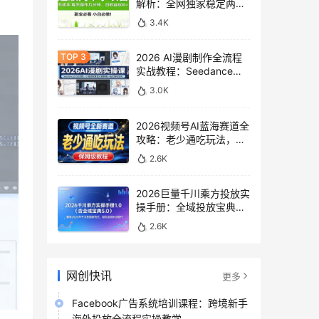
解析：全网独家稳定两年
老项目，助你日赚
3.4K
500+稿费收益
2026 AI漫剧制作全流程
实战教程：Seedance
2.0即梦视频生成与小说
3.0K
授权教学
2026视频号AI蓝海赛道全
攻略：老少通吃玩法，零
基础保姆级副业增收教程
2.6K
2026巨量千川乘方投放实
操手册：全域投放宝典
5.0深度解析ROI提升方案
2.6K
网创快讯
更多
Facebook广告系统培训课程：跨境新手
海外投放全流程实操教学