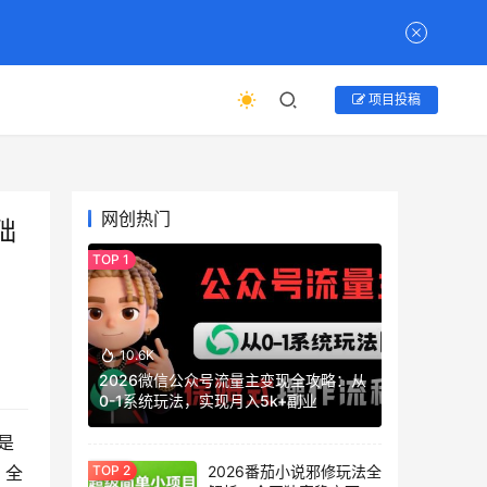
项目投稿
网创热门
础
10.6K
2026微信公众号流量主变现全攻略：从
0-1系统玩法，实现月入5k+副业
是
2026番茄小说邪修玩法全
，全