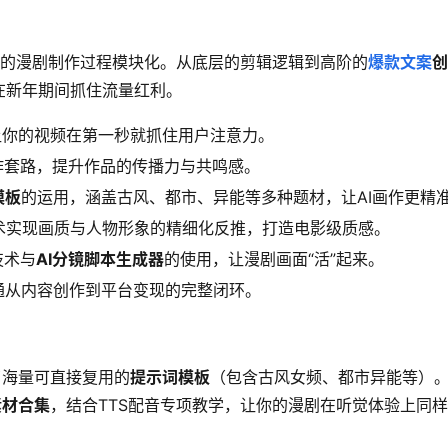
杂的漫剧制作过程模块化。从底层的剪辑逻辑到高阶的
爆款文案
创
在新年期间抓住流量红利。
让你的视频在第一秒就抓住用户注意力。
作套路，提升作品的传播力与共鸣感。
模板
的运用，涵盖古风、都市、异能等多种题材，让AI画作更精
技术实现画质与人物形象的精细化反推，打造电影级质感。
技术与
AI分镜脚本生成器
的使用，让漫剧画面“活”起来。
通从内容创作到平台变现的完整闭环。
了海量可直接复用的
提示词模板
（包含古风女频、都市异能等）
素材合集
，结合TTS配音专项教学，让你的漫剧在听觉体验上同