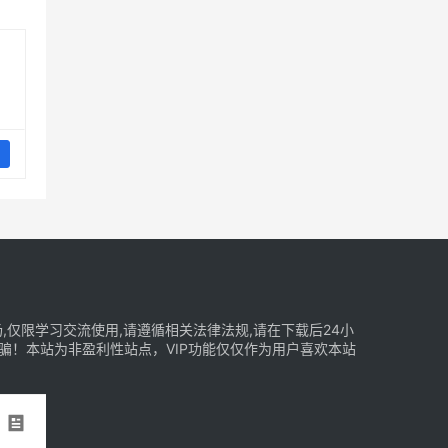
仅限学习交流使用,请遵循相关法律法规,请在下载后24小
骗！本站为非盈利性站点，VIP功能仅仅作为用户喜欢本站