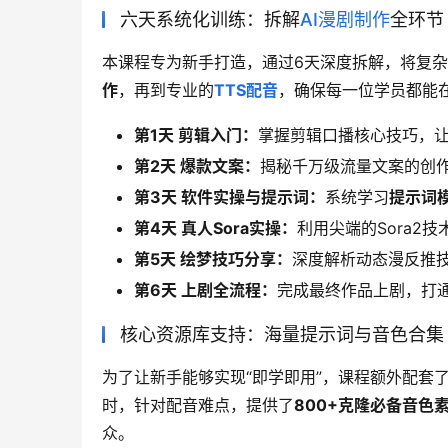
六天系统化训练：拆解
AI漫剧制作
全环节
本课程专为新手打造，通过6天深度拆解，将复
作
，再到专业的
TTS配音
，确保每一位学员都能
第1天 剪辑入门：
掌握剪辑口播核心技巧，
第2天 爆款文案：
揭秘千万级流量文案的创
第3天 软件实操与提示词：
系统学习
提示词
第4天 真人Sora实操：
利用尖端的Sora2
第5天 绘梦技巧分享：
深度解析动态漫反推
第6天 上剧全流程：
完成最终作品上剧，打
核心资源库支持：海量提示词与音色合集
为了让新手能够实现“即学即用”，课程额外配套
时，针对配音难点，提供了
800+克隆必备音色
众。