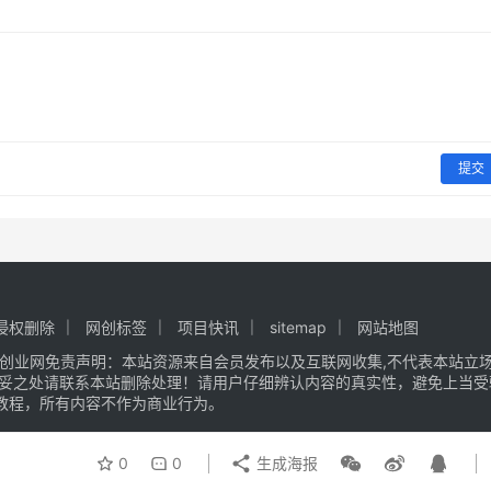
提交
侵权删除
网创标签
项目快讯
sitemap
网站地图
创业网
免责声明：本站资源来自会员发布以及互联网收集,不代表本站立场,
不妥之处请联系本站删除处理！请用户仔细辨认内容的真实性，避免上当受
教程，所有内容不作为商业行为。
0
0
生成海报