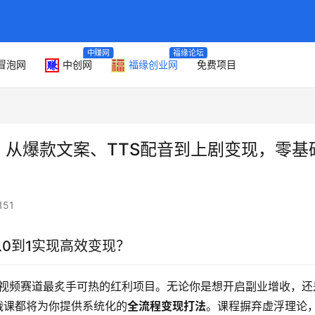
中赚网
福缘论坛
冒泡网
中创网
福缘创业网
免费项目
课：从爆款文案、TTS配音到上剧变现，零基
151
从0到1实现高效变现？
短视频赛道最炙手可热的红利项目。无论你是想开启副业增收，还
战课都将为你提供系统化的
全流程变现打法
。课程摒弃虚浮理论