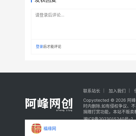
请登录后评论...
登录
后才能评论
联系站长
加入我们
Copyotected © 2026
阿峰
时内删除.如有侵权争议、
捐赠打赏功能，本站不贩卖
湘ICP备2023015240号-2
福缘网