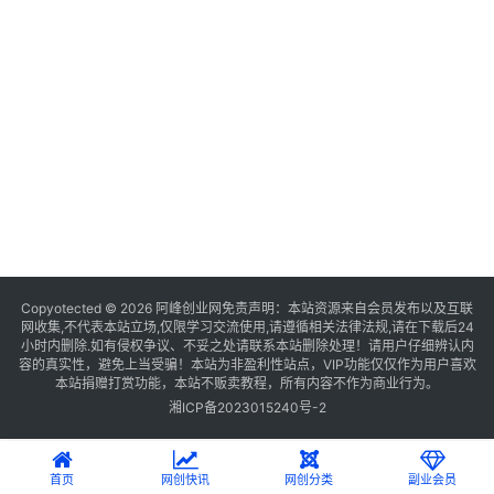
Copyotected © 2026
阿峰创业网
免责声明：本站资源来自会员发布以及互联
网收集,不代表本站立场,仅限学习交流使用,请遵循相关法律法规,请在下载后24
小时内删除.如有侵权争议、不妥之处请联系本站删除处理！请用户仔细辨认内
容的真实性，避免上当受骗！本站为非盈利性站点，VIP功能仅仅作为用户喜欢
本站捐赠打赏功能，本站不贩卖教程，所有内容不作为商业行为。
湘ICP备2023015240号-2
首页
网创快讯
网创分类
副业会员