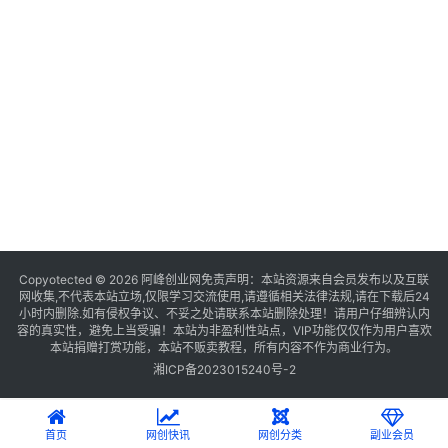
Copyotected © 2026
阿峰创业网
免责声明：本站资源来自会员发布以及互联
网收集,不代表本站立场,仅限学习交流使用,请遵循相关法律法规,请在下载后24
小时内删除.如有侵权争议、不妥之处请联系本站删除处理！请用户仔细辨认内
容的真实性，避免上当受骗！本站为非盈利性站点，VIP功能仅仅作为用户喜欢
本站捐赠打赏功能，本站不贩卖教程，所有内容不作为商业行为。
湘ICP备2023015240号-2
首页
网创快讯
网创分类
副业会员