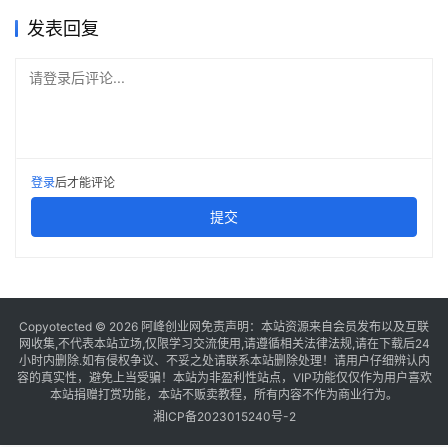
发表回复
请登录后评论...
登录
后才能评论
提交
Copyotected © 2026
阿峰创业网
免责声明：本站资源来自会员发布以及互联
网收集,不代表本站立场,仅限学习交流使用,请遵循相关法律法规,请在下载后24
小时内删除.如有侵权争议、不妥之处请联系本站删除处理！请用户仔细辨认内
容的真实性，避免上当受骗！本站为非盈利性站点，VIP功能仅仅作为用户喜欢
本站捐赠打赏功能，本站不贩卖教程，所有内容不作为商业行为。
湘ICP备2023015240号-2