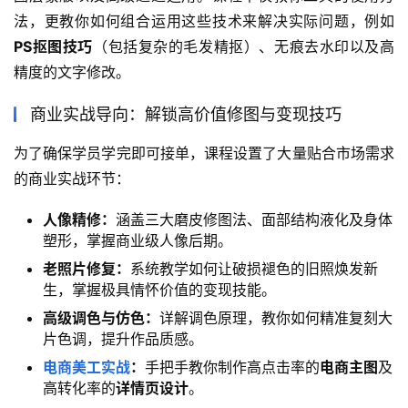
法，更教你如何组合运用这些技术来解决实际问题，例如
PS抠图技巧
（包括复杂的毛发精抠）、无痕去水印以及高
精度的文字修改。
商业实战导向：解锁高价值修图与变现技巧
为了确保学员学完即可接单，课程设置了大量贴合市场需求
的商业实战环节：
人像精修：
涵盖三大磨皮修图法、面部结构液化及身体
塑形，掌握商业级人像后期。
老照片修复：
系统教学如何让破损褪色的旧照焕发新
生，掌握极具情怀价值的变现技能。
高级调色与仿色：
详解调色原理，教你如何精准复刻大
片色调，提升作品质感。
电商美工实战
：
手把手教你制作高点击率的
电商主图
及
高转化率的
详情页设计
。