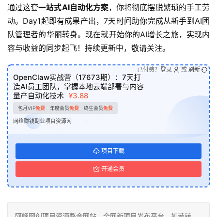
通过这套
一站式AI自动化方案
，你将彻底摆脱繁琐的手工劳
动。Day1起即有成果产出，7天时间助你完成从新手到AI团
队管理者的华丽转身。现在就开始你的AI增长之旅，实现内
容与收益的同步起飞！持续更新中，敬请关注。
已付费？
登录
或
刷新
OpenClaw实战营（17673期）：7天打
造AI员工团队，掌握本地云端部署与内容
量产自动化技术
¥3.88
包月VIP
免费
年度会员
免费
终生会员
免费
网络赚钱副业项目资源网
项目下载
开通会员
阿峰网创项目资源整合网站，全网新项目发布平台，如若转