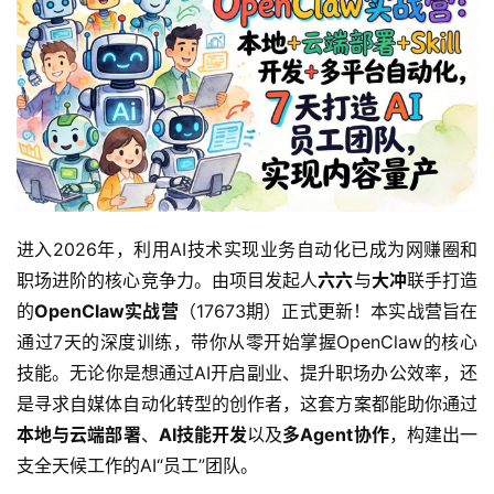
进入2026年，利用AI技术实现业务自动化已成为网赚圈和
职场进阶的核心竞争力。由项目发起人
六六
与
大冲
联手打造
的
OpenClaw实战营
（17673期）正式更新！本实战营旨在
通过7天的深度训练，带你从零开始掌握OpenClaw的核心
技能。无论你是想通过AI开启副业、提升职场办公效率，还
是寻求自媒体自动化转型的创作者，这套方案都能助你通过
本地与云端部署
、
AI技能开发
以及
多Agent协作
，构建出一
支全天候工作的AI“员工”团队。