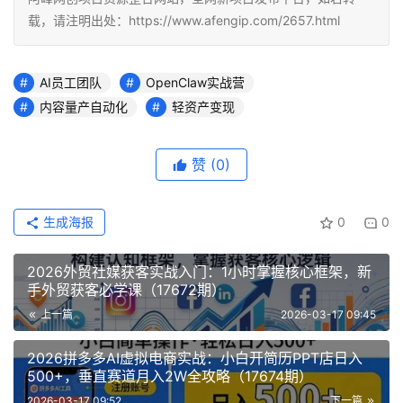
载，请注明出处：https://www.afengip.com/2657.html
AI员工团队
OpenClaw实战营
内容量产自动化
轻资产变现
赞
(0)
生成海报
0
0
2026外贸社媒获客实战入门：1小时掌握核心框架，新
手外贸获客必学课（17672期）
上一篇
2026-03-17 09:45
2026拼多多AI虚拟电商实战：小白开简历PPT店日入
500+，垂直赛道月入2W全攻略（17674期）
2026-03-17 09:52
下一篇