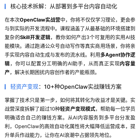
核心技术拆解：从部署到多平台内容自动化
在本次
OpenClaw实战营
中，你将不仅仅学习理论，更会参
与到实际的开发流程中。课程涵盖了从最基础的环境搭建到
复杂的
Skill开发逻辑
，教你如何产出3个可复用的实用AI技
能模块。通过跑通公众号自动写作等真实商用场景，你将亲
手实现内容自动生成与发布的流水线。利用
多Agent协作逻
辑
，你可以配置分工明确的AI助手，从而真正实现
内容量
产
，解决长期困扰内容创作者的产能瓶颈。
轻资产变现
：10+种OpenClaw实战赚钱方案
掌握了技术只是第一步，如何将其转化为收益才是关键。实
战营深度拆解了超过10种
轻资产变现模式
，帮助每一位学员
明确适合自己的赚钱方案。从AI内容服务到多平台分发盈
利，OpenClaw的高效自动化属性将大幅降低运营成本，提
升单兵作战能力，让你在AI浪潮中占据领先地位。