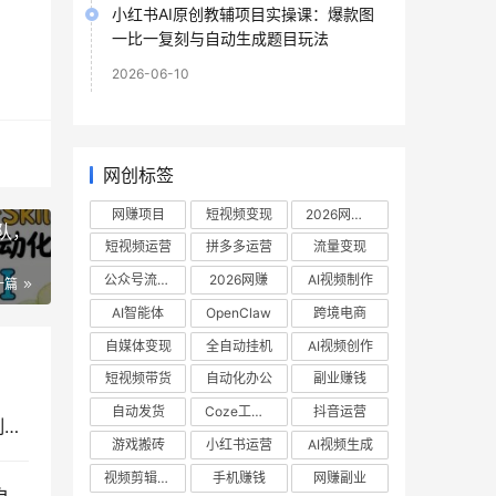
小红书AI原创教辅项目实操课：爆款图
一比一复刻与自动生成题目玩法
2026-06-10
网创标签
网赚项目
短视频变现
2026网赚项目
团队，
短视频运营
拼多多运营
流量变现
公众号流量主
2026网赚
AI视频制作
一篇
AI智能体
OpenClaw
跨境电商
自媒体变现
全自动挂机
AI视频创作
短视频带货
自动化办公
副业赚钱
自动发货
Coze工作流
抖音运营
AI应用全栈实战开发教程：从Git与GitHub版本控制到Docker容器化部署
游戏搬砖
小红书运营
AI视频生成
视频剪辑教程
手机赚钱
网赚副业