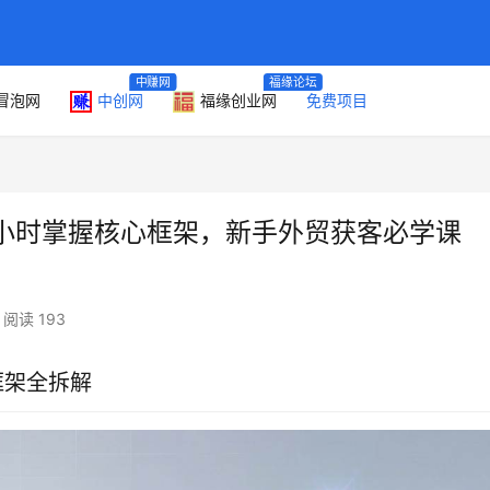
中赚网
福缘论坛
冒泡网
中创网
福缘创业网
免费项目
1小时掌握核心框架，新手外贸获客必学课
阅读 193
框架全拆解