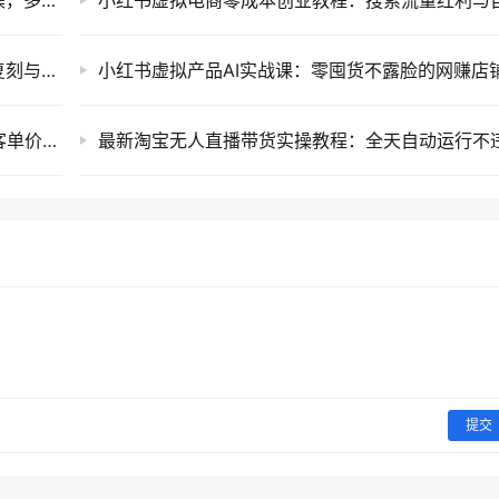
即梦AI电商视觉营销售课：文生图与图生图实操，多类目降本增效及爆款短视频批量制作教程
小红书AI原创教辅项目实操课：爆款图一比一复刻与自动生成题目玩法
闲鱼小众创业新项目：情感咨询与情绪树洞高客单价私域变现运营教程
提交