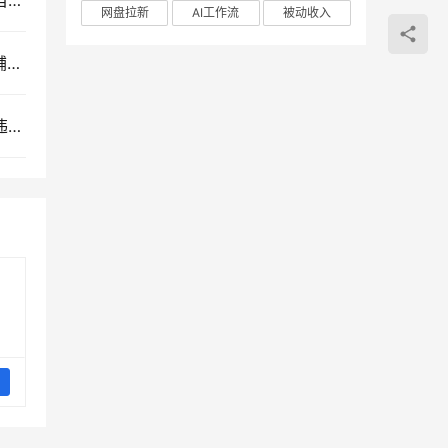
小红书虚拟电商零成本创业教程：搜索流量红利与自动发货实操课
网盘拉新
AI工作流
被动收入
小红书虚拟产品AI实战课：零囤货不露脸的网赚店铺运营全流程教学
最新淘宝无人直播带货实操教程：全天自动运行不违规防封号的电商网赚项目