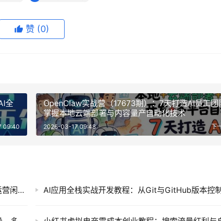
赞
(0)
I全
OpenClaw实战营（17673期）：7天打造AI员工
掌握本地云端部署与内容量产自动化技术
7 09:40
2026-03-17 09:48
下
普通人如何用AI降本增效？零基础打造AI员工运营闲鱼与小红书实战教程