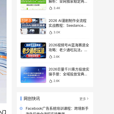
解析：全网独家稳定两年
老项目，助你日赚
3.4K
500+稿费收益
2026 AI漫剧制作全流程
实战教程：Seedance
2.0即梦视频生成与小说
3.0K
授权教学
2026视频号AI蓝海赛道全
攻略：老少通吃玩法，零
基础保姆级副业增收教程
2.6K
2026巨量千川乘方投放实
操手册：全域投放宝典
5.0深度解析ROI提升方案
2.6K
网创快讯
更多
Facebook广告系统培训课程：跨境新手
入门
海外投放全流程实操教学