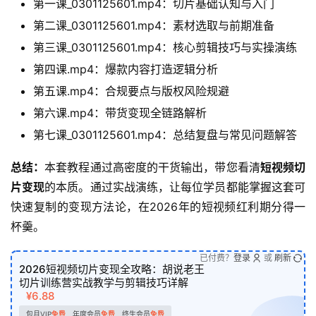
第一课_0301125601.mp4：切片基础认知与入门
第二课_0301125601.mp4：素材选取与前期准备
第三课_0301125601.mp4：核心剪辑技巧与实操演练
第四课.mp4：爆款内容打造逻辑分析
第五课.mp4：合规要点与版权风险规避
第六课.mp4：带货变现全链路解析
第七课_0301125601.mp4：总结复盘与常见问题解答
总结：
本套教程通过高密度的干货输出，带您看清
短视频切
片变现
的本质。通过实战演练，让每位学员都能掌握这套可
快速复制的变现方法论，在2026年的短视频红利期分得一
杯羹。
已付费？
登录
或
刷新
2026短视频切片变现全攻略：胡说老王
切片训练营实战教学与剪辑技巧详解
¥6.88
包月VIP
免费
年度会员
免费
终生会员
免费