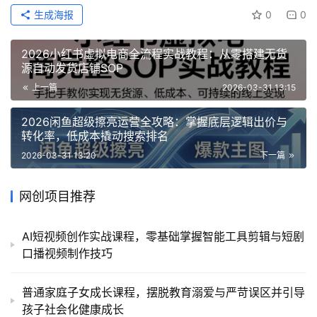
生成海报
0
0
2026小红书虚拟电商全流程实战教程：从零搭建无货
源自动发货店铺SOP
上一篇
2026-03-31 13:15
2026闲鱼超级擦亮运营全攻略：掌握底层逻辑出价与
转化率，低成本撬动搜索排名
2026-03-31 13:20
下一篇
网创项目推荐
AI短视频创作实战课程，零基础掌握智能工具剪辑与短剧
口播视频制作技巧
普通家庭子女成长课程，摆脱教育溺爱与严苛误区并引导
孩子社会化健康成长