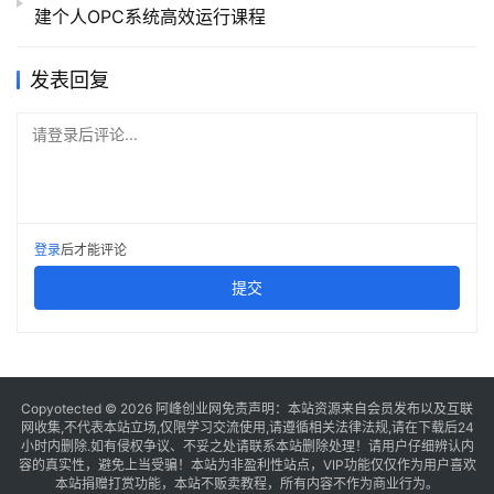
建个人OPC系统高效运行课程
发表回复
请登录后评论...
登录
后才能评论
提交
Copyotected © 2026
阿峰创业网
免责声明：本站资源来自会员发布以及互联
网收集,不代表本站立场,仅限学习交流使用,请遵循相关法律法规,请在下载后24
小时内删除.如有侵权争议、不妥之处请联系本站删除处理！请用户仔细辨认内
容的真实性，避免上当受骗！本站为非盈利性站点，VIP功能仅仅作为用户喜欢
本站捐赠打赏功能，本站不贩卖教程，所有内容不作为商业行为。