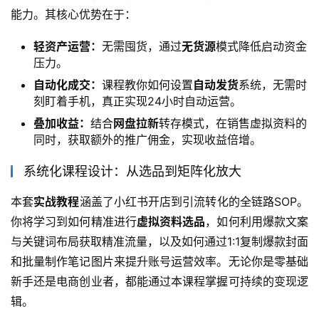
能力。其核心优势在于：
轻资产运营：
无需囤货，通过
无货源
模式降低启动资金
压力。
自动化成交：
课程教你如何设置
自动发货
系统，无需时
刻盯着手机，真正实现24小时自动运营。
叠加收益：
结合
网盘拉新
转存模式，在销售虚拟资料的
同时，获取额外的推广佣金，实现收益倍增。
系统化课程设计：从选品到矩阵化放大
本套
实战教程
涵盖了小红书开店到引流转化的全链路SOP。
你将学习到如何精准进行
虚拟资料选品
，如何利用爆款文案
与关键词布局获取精准流量，以及如何通过1:1复制爆款封面
和批量制作笔记图片来提升账号运营效率。无论你是零基础
新手还是电商创业者，都能通过本课程掌握可持续的变现逻
辑。