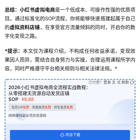
总结：
小红书虚拟电商
是一个低成本、可操作性强的优质项
目。通过标准化的SOP流程，你将能够快速搭建起属于自己
的
虚拟资料店铺
，在享受官方流量倾斜的同时，开启你的数
字化变现之路。
*提示：
本文仅为课程介绍，不构成任何收益承诺，变现效
果因人而异，需结合自身努力与实操，合理运用课程所学内
容，同时严格遵守平台相关规则与相关法律法规。*
已付费？
登录
或
刷新
2026小红书虚拟电商全流程实战教程：
从零搭建无货源自动发货店铺
SOP
¥8.88
包月VIP
免费
年度会员
免费
终生会员
免费
网络赚钱副业项目资源网
项目下载