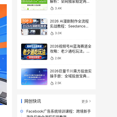
解析：全网独家稳定两年
老项目，助你日赚
3.4K
500+稿费收益
2026 AI漫剧制作全流程
实战教程：Seedance
2.0即梦视频生成与小说
3.0K
授权教学
2026视频号AI蓝海赛道全
攻略：老少通吃玩法，零
基础保姆级副业增收教程
2.6K
2026巨量千川乘方投放实
操手册：全域投放宝典
5.0深度解析ROI提升方案
2.5K
网创快讯
更多
Facebook广告系统培训课程：跨境新手
海外投放全流程实操教学