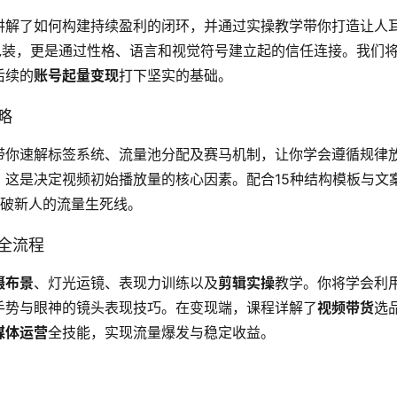
讲解了如何构建持续盈利的闭环，并通过实操教学带你打造让人
包装，更是通过性格、语言和视觉符号建立起的信任连接。我们
后续的
账号起量变现
打下坚实的基础。
略
带你速解标签系统、流量池分配及赛马机制，让你学会遵循规律
，这是决定视频初始播放量的核心因素。配合15种结构模板与文
突破新人的流量生死线。
全流程
摄布景
、灯光运镜、表现力训练以及
剪辑实操
教学。你将学会利
手势与眼神的镜头表现技巧。在变现端，课程详解了
视频带货
选
媒体运营
全技能，实现流量爆发与稳定收益。