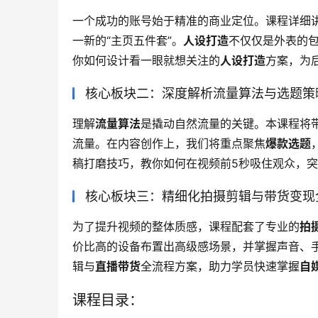
一个成功的账号始于精准的商业定位。课程详细
一新的“主页五件套”。
人设打造
不仅仅是外表的
你如何设计看一眼就想关注的
人设打造
方案，为
核心板块二：深度解析流量算法与选题策
理解
流量算法
是撬动自然流量的关键。本课程将
流量。在内容创作上，我们将重点聚焦
爆款选题
稿打磨技巧，教你如何在视频前5秒吸住观众，
核心板块三：精细化拍摄剪辑与带货变现
为了提升视频的整体质感，课程配套了专业的
拍
价比高的设备布置出高级感场景，并掌握声音、
辑与
直播带货
全流程方案，助力学员快速掌握
自
课程目录：