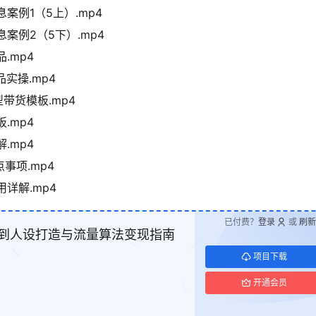
案例1（5上）.mp4
案例2（5下）.mp4
.mp4
实操.mp4
带货模板.mp4
.mp4
.mp4
事项.mp4
详解.mp4
已付费？
登录
或
刷新
号到人设打造与流量算法变现指南
项目下载
开通会员