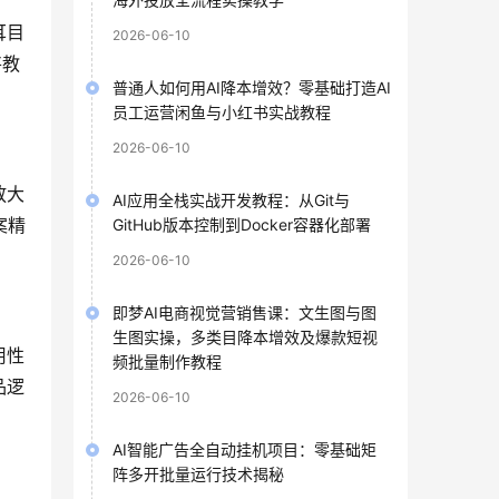
耳目
2026-06-10
将教
普通人如何用AI降本增效？零基础打造AI
员工运营闲鱼与小红书实战教程
2026-06-10
放大
AI应用全栈实战开发教程：从Git与
案精
GitHub版本控制到Docker容器化部署
2026-06-10
即梦AI电商视觉营销售课：文生图与图
生图实操，多类目降本增效及爆款短视
用性
频批量制作教程
品逻
2026-06-10
AI智能广告全自动挂机项目：零基础矩
阵多开批量运行技术揭秘