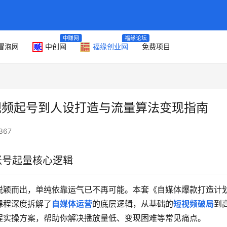
中赚网
福缘论坛
冒泡网
中创网
福缘创业网
免费项目
视频起号到人设打造与流量算法变现指南
367
账号起量核心逻辑
脱颖而出，单纯依靠运气已不再可能。本套《自媒体爆款打造计
课程深度拆解了
自媒体运营
的底层逻辑，从基础的
短视频破局
到
程实操方案，帮助你解决播放量低、变现困难等常见痛点。