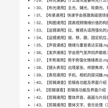
├29、【布光速解】什么情况需要布光什么情
├30、【布光速用】主光、辅光、轮廓光、氛
├31、【布景速用】快速学会搭建高级感场景
├32、【构图速用】提高视频情绪价值的构图
├33、【运镜速用】拉、推镜头适用强化的六
├34、【运镜速用】摇、移、跟、固定机位、
├35、【声音速练】情绪与重音表达实操.m
├36、【发声速练】学会用气发声四声歌练习
├37、【手势速用】用手势强化情绪表达.m
├38、【镜头表现】出境紧张、样貌焦虑、环
├39、【表现速用】手机、相机的提词器.m
├40、【剪辑速查】剪辑各功能及界面介绍（
├41、【剪辑速查】剪辑各功能及界面介绍（
├42、【剪辑速用】整体声音、画面与片段处
├43、【剪辑速用】整体文字、音乐处理（3、