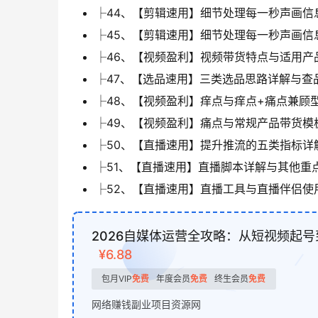
├44、【剪辑速用】细节处理每一秒声画信息
├45、【剪辑速用】细节处理每一秒声画信息
├46、【视频盈利】视频带货特点与适用产品
├47、【选品速用】三类选品思路详解与查品
├48、【视频盈利】痒点与痒点+痛点兼顾型
├49、【视频盈利】痛点与常规产品带货模板
├50、【直播速用】提升推流的五类指标详解
├51、【直播速用】直播脚本详解与其他重点
├52、【直播速用】直播工具与直播伴侣使用
2026自媒体运营全攻略：从短视频起
¥6.88
包月VIP
免费
年度会员
免费
终生会员
免费
网络赚钱副业项目资源网