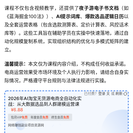
课程不仅包含视频教学，还提供了
夜子游电子书文档
（如
《蓝海掘金100法》）、
AI提示词库
、
爆款选品逻辑日历
以
及全套运营表格（包含选款测算表、定价计算表、风控话术
库等）。这些工具旨在辅助学员在实操中快速落地，通过自
动化规模复制系统，实现组织结构的优化与多模式矩阵的建
立。
温馨提示：
本文仅为课程内容介绍，不构成任何收益承诺。
电商运营效果受市场环境及个人执行力影响，请结合自身实
际情况，严格遵守平台规则与法律法规进行实操。
已付费？
登录
或
刷新
2026年AI淘宝无货源电商全自动化实
战：从大数据选品到人群建模运营课
¥6.88
包月VIP
免费
年度会员
免费
终生会员
免费
网络赚钱副业项目资源网