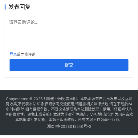
发表回复
请登录后评论...
登录
后才能评论
提交
Copyotected © 2026
阿峰创业网
免责声明：本站资源来自会员发布以及互联
网收集,不代表本站立场,仅限学习交流使用,请遵循相关法律法规,请在下载后24
小时内删除.如有侵权争议、不妥之处请联系本站删除处理！请用户仔细辨认内
容的真实性，避免上当受骗！本站为非盈利性站点，VIP功能仅仅作为用户喜欢
本站捐赠打赏功能，本站不贩卖教程，所有内容不作为商业行为。
湘ICP备2023015240号-2