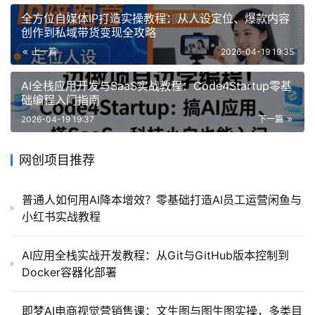
全方位自媒体IP打造实操教程：从人设定位、爆款内容
创作到私域带货变现全攻略
上一篇
2026-04-19 19:35
AI全栈应用开发与SaaS实战教程：Code4Startup零基
础编程入门指南
2026-04-19 19:37
下一篇
网创项目推荐
普通人如何用AI降本增效？零基础打造AI员工运营闲鱼与
小红书实战教程
AI应用全栈实战开发教程：从Git与GitHub版本控制到
Docker容器化部署
即梦AI电商视觉营销售课：文生图与图生图实操，多类目