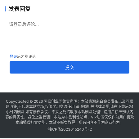
发表回复
请登录后评论...
登录
后才能评论
提交
Copyotected © 2026
阿峰创业网
免责声明：本站资源来自会员发布以及互联
网收集,不代表本站立场,仅限学习交流使用,请遵循相关法律法规,请在下载后24
小时内删除.如有侵权争议、不妥之处请联系本站删除处理！请用户仔细辨认内
容的真实性，避免上当受骗！本站为非盈利性站点，VIP功能仅仅作为用户喜欢
本站捐赠打赏功能，本站不贩卖教程，所有内容不作为商业行为。
湘ICP备2023015240号-2